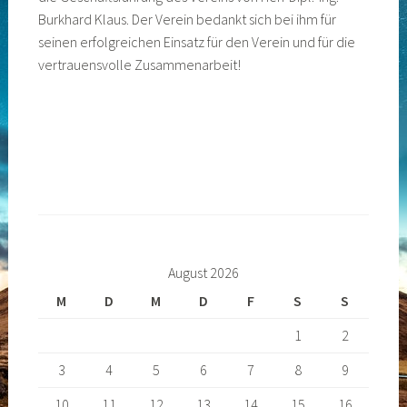
Burkhard Klaus. Der Verein bedankt sich bei ihm für
seinen erfolgreichen Einsatz für den Verein und für die
vertrauensvolle Zusammenarbeit!
August 2026
M
D
M
D
F
S
S
1
2
3
4
5
6
7
8
9
10
11
12
13
14
15
16