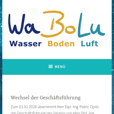
Zum
Inhalt
springen
WABOLU
MENÜ
Wechsel der Geschäftsführung
Zum 01.01.2026 übernimmt Herr Dipl.-Ing. Patric Opitz
die Geschäftsführung des Vereins von Herr Dipl.-Ing.