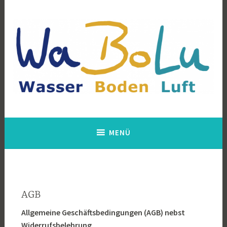
Zum
Inhalt
springen
WABOLU
MENÜ
AGB
Allgemeine Geschäftsbedingungen (AGB) nebst
Widerrufsbelehrung