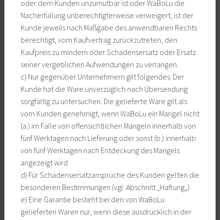
oder dem Kunden unzumutbar ist oder WaBoLu die
Nacherfüllung unberechtigterweise verweigert, ist der
Kunde jeweils nach Maßgabe des anwendbaren Rechts
berechtigt, vom Kaufvertrag zurückzutreten, den
Kaufpreis zu mindern oder Schadensersatz oder Ersatz
seiner vergeblichen Aufwendungen zu verlangen.
c) Nur gegenüber Unternehmern gilt folgendes: Der
Kunde hat die Ware unverzüglich nach Übersendung
sorgfältig zu untersuchen. Die gelieferte Ware gilt als
vom Kunden genehmigt, wenn WaBoLu ein Mangel nicht
(a.) im Falle von offensichtlichen Mängeln innerhalb von
fünf Werktagen nach Lieferung oder sonst (b.) innerhalb
von fünf Werktagen nach Entdeckung des Mangels
angezeigt wird.
d) Für Schadensersatzansprüche des Kunden gelten die
besonderen Bestimmungen (vgl. Abschnitt „Haftung„).
e) Eine Garantie besteht bei den von WaBoLu
gelieferten Waren nur, wenn diese ausdrücklich in der