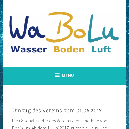
Zum
Inhalt
springen
WABOLU
MENÜ
Umzug des Vereins zum 01.06.2017
Die Geschäftsstelle des Vereins zieht innerhalb von
Berlin um. Ab dem 1. Juni 2017 lautet die Haus- und