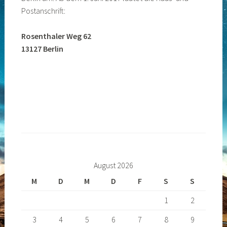
Postanschrift:
Rosenthaler Weg 62
13127 Berlin
August 2026
M
D
M
D
F
S
S
1
2
3
4
5
6
7
8
9